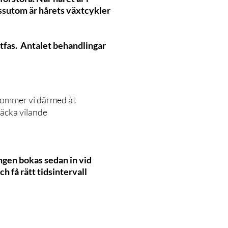
essutom är hårets växtcykler
xtfas. Antalet behandlingar
 kommer vi därmed åt
väcka vilande
ngen bokas sedan in vid
h få rätt tidsintervall