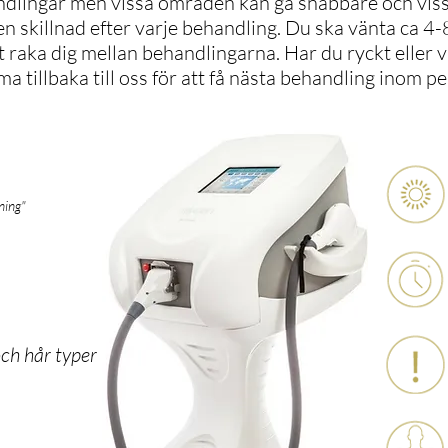
lingar men vissa områden kan gå snabbare och vissa
en skillnad efter varje behandling. Du ska vänta ca 4
 raka dig mellan behandlingarna. Har du ryckt eller 
a tillbaka till oss för att få nästa behandling inom 
ning"
och hår typer