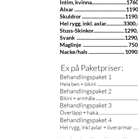
Intim, kvinna............................1760
Alxar ..........................................119
Skuldror ...................................1190
Hel rygg, inkl. axlar..............3300,
Stuss-Skinkor.........................1290,
Svank .......................................1290
Maglinje .................................... 750
Nacke/hals ............................. 1090
Ex på Paketpriser:
Behandlingspaket 1
Hela ben + bikini .........................................
Behandlingspaket 2
Bikini + armhåla ...................................
Behandlingspaket 3
Överläpp + haka.............................
Behandlingspaket 4
Hel rygg, inkl axlar + överarmar ......