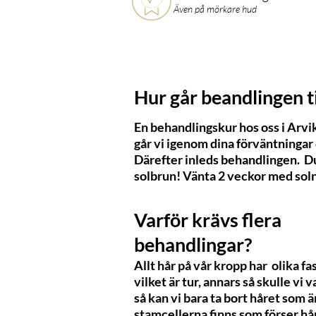
Även på mörkare hud
Hur går beandlingen ti
En behandlingskur hos oss i Arvi
går vi igenom dina förväntningar 
Därefter inleds behandlingen. Du
solbrun! Vänta 2 veckor med soln
Varför krävs flera
behandlingar?
Allt hår på vår kropp har olika fa
vilket är tur, annars så skulle vi
så kan vi bara ta bort håret som 
stamcellerna finns som förser håre