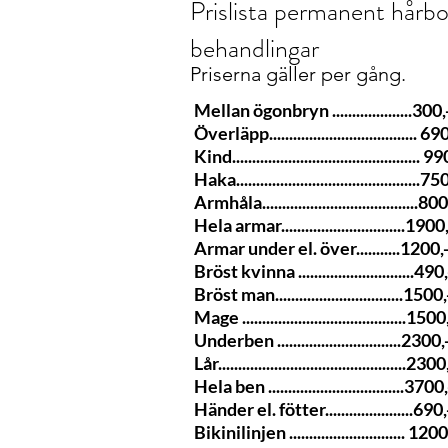
Prislista permanent hårb
behandlingar
Priserna gäller per gång.
Mellan ögonbryn ....................300,
Överläpp..................................... 69
Kind............................................... 99
Haka..............................................75
Armhåla.......................................800
Hela armar...............................1900
Armar under el. över...........1200,
Bröst kvinna .............................490,
Bröst man................................
Mage .........................................1500
Underben ...............................
Lår...............................................2300
Hela ben ..................................3700,
Händer el. fötter......................690,
Bikinilinjen ............................. 1200