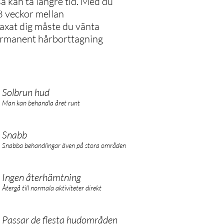
 kan ta längre tid. Med du
-8 veckor mellan
vaxat dig måste du vänta
permanent hårborttagning
Solbrun hud
Man kan behandla året runt
Snabb
Snabba behandlingar även på stora områden
Ingen återhämtning
Återgå till normala aktiviteter direkt
Passar de flesta hudområden