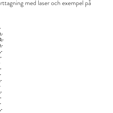
orttagning med laser och exempel på
-
0,-
0,-
0,-
,-
,-
-
-
1500,-
,-
2300,-
,-
-
-
,-