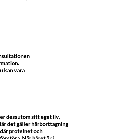
onsultationen
rmation.
du kan vara
er dessutom sitt eget liv,
 När det gäller hårborttagning
 där proteinet och
förstöra. När håret är i