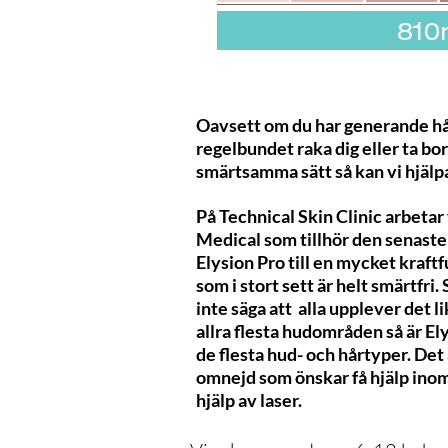
Oavsett om du har generande hårv
regelbundet raka dig eller ta bor
smärtsamma sätt så kan vi hjälpa
På Technical Skin Clinic arbetar
Medical som tillhör den senaste
Elysion Pro till en mycket kraft
som i stort sett är helt smärtfri
inte säga att alla upplever det li
allra flesta hudområden så är El
de flesta hud- och hårtyper. Det 
omnejd som önskar få hjälp in
hjälp av laser.