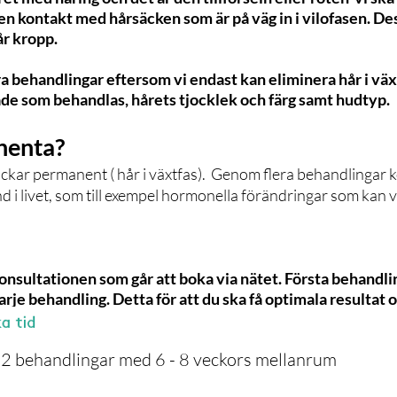
gen kontakt med hårsäcken som är på väg in i vilofasen. D
vår kropp.
ra behandlingar eftersom vi endast kan eliminera hår i vä
åde som behandlas, hårets tjocklek och färg samt hudtyp.
nenta?
säckar permanent ( hår i växtfas). Genom flera behandlingar
tånd i livet, som till exempel hormonella förändringar som kan 
onsultationen som går att boka via nätet. Första behandli
rje behandling. Detta för att du ska få optimala resultat oc
2 behandlingar med 6 - 8 veckors mellanrum