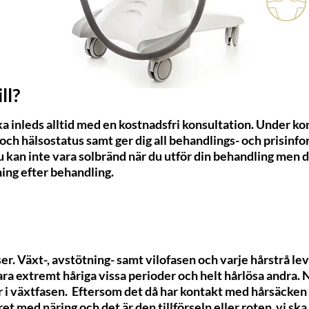
ll?
ka inleds alltid med en kostnadsfri konsultation. Under k
och hälsostatus samt ger dig all behandlings- och prisinfo
 kan inte vara solbränd när du utför din behandling men 
ing efter behandling.
ser. Växt-, avstötning- samt vilofasen och varje hårstrå lev
 vara extremt håriga vissa perioder och helt hårlösa andra.
är i växtfasen. Eftersom det då har kontakt med hårsäcken
t med näring och det är den tillförseln eller roten vi ska 