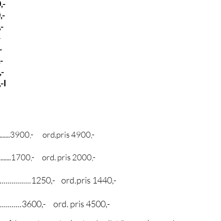
,-
0,-
,-
-
-
,-
,-
,-I
..........3900
,- ord.pris 4900,-
..................1700,- ord. pris 2000,-
...................1250,- ord.pris 1440,-
.........36
00,- ord. pris 4500,-